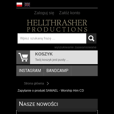
Zaloguj się
Załóż konto
wyszukiwanie zaawansowane
KOSZYK
Twój koszyk jest pusty ...
INSTAGRAM
BANDCAMP
Strona główna
Zapytanie o produkt SAMAEL - Worship Him CD
N
ASZE NOWOŚCI