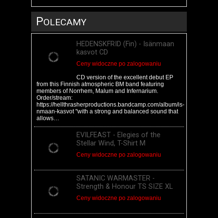
P
OLECAMY
HEDENSKFRID (Fin) - Is​​​ä​​​nmaan
kasvot CD
Ceny widoczne po zalogowaniu
CD version of the excellent debut EP
from this Finnish atmospheric BM band featuring
members of Norrhem, Malum and Infernarium.
Order/stream:
https://hellthrasherproductions.bandcamp.com/album/is-
nmaan-kasvot "with a strong and balanced sound that
allows…
EVILFEAST - Elegies of the
Stellar Wind, T-Shirt M
Ceny widoczne po zalogowaniu
SATANIC WARMASTER -
Strength & Honour TS SIZE XL
Ceny widoczne po zalogowaniu