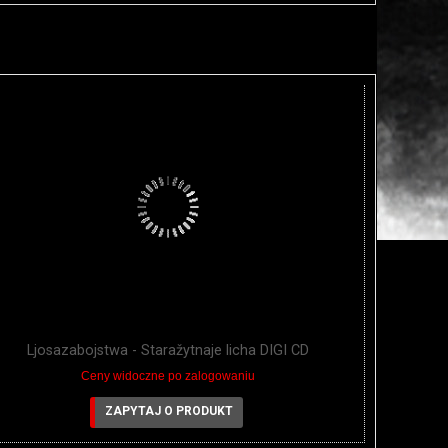
Ljosazabojstwa - Staražytnaje licha DIGI CD
Ceny widoczne po zalogowaniu
ZAPYTAJ O PRODUKT