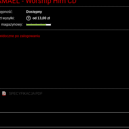
AMAEL - Worship Him CD
tępność:
Dostępny
t wysyłki:
od 13,00 zł
n magazynowy:
widoczne po zalogowaniu
SPECYFIKACJA PDF