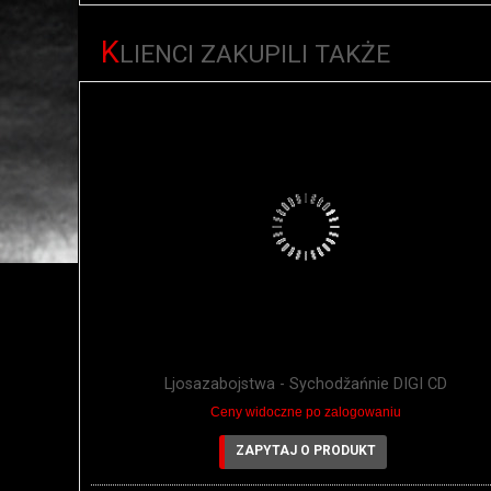
K
LIENCI ZAKUPILI TAKŻE
Ljosazabojstwa - Sychodžańnie DIGI CD
Ceny widoczne po zalogowaniu
ZAPYTAJ O PRODUKT