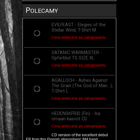
P
OLECAMY
EVILFEAST - Elegies of the
Stellar Wind, T-Shirt M
Ceny widoczne po zalogowaniu
SATANIC WARMASTER -
Opferblut TS SIZE XL
Ceny widoczne po zalogowaniu
AGALLOCH - Ashes Against
The Grain (The God of Man...),
T-Shirt L
Ceny widoczne po zalogowaniu
HEDENSKFRID (Fin) - Is​​​ä​​​
nmaan kasvot CD
Ceny widoczne po zalogowaniu
CD version of the excellent debut
EP from this Finnish atmospheric BM band