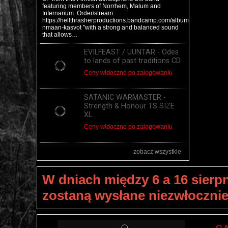
featuring members of Norrhem, Malum and
Infernarium. Order/stream:
https://hellthrasherproductions.bandcamp.com/album/is-
nmaan-kasvot "with a strong and balanced sound
that allows…
EVILFEAST / UUNTAR - Odes
to lands of past traditions CD
Ceny widoczne po zalogowaniu
SATANIC WARMASTER -
Strength & Honour TS SIZE
XL
Ceny widoczne po zalogowaniu
zobacz wszystkie
W dniach między 6 a 16 sierp
zostaną wysłane niezwłoczni