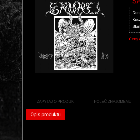
S
Dos
Kosz
Sta
Ceny 
ZAPYTAJ O PRODUKT
POLEĆ ZNAJOMEMU
Opis produktu