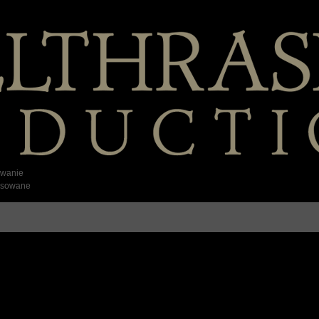
iwanie
sowane