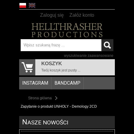
Zaloguj się
Załóż konto
wyszukiwanie zaawansowane
KOSZYK
Twój koszyk jest pusty ...
INSTAGRAM
BANDCAMP
Strona główna
Zapytanie o produkt UNHOLY - Demology 2CD
N
ASZE NOWOŚCI