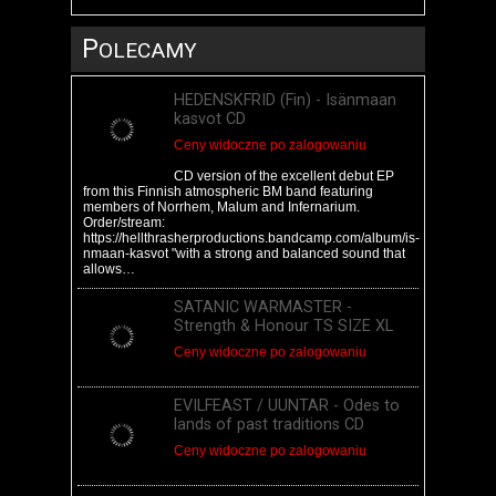
P
OLECAMY
HEDENSKFRID (Fin) - Is​​​ä​​​nmaan
kasvot CD
Ceny widoczne po zalogowaniu
CD version of the excellent debut EP
from this Finnish atmospheric BM band featuring
members of Norrhem, Malum and Infernarium.
Order/stream:
https://hellthrasherproductions.bandcamp.com/album/is-
nmaan-kasvot "with a strong and balanced sound that
allows…
SATANIC WARMASTER -
Strength & Honour TS SIZE XL
Ceny widoczne po zalogowaniu
EVILFEAST / UUNTAR - Odes to
lands of past traditions CD
Ceny widoczne po zalogowaniu