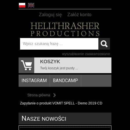
Zaloguj się
Załóż konto
wyszukiwanie zaawansowane
KOSZYK
Twój koszyk jest pusty ...
INSTAGRAM
BANDCAMP
Strona główna
Zapytanie o produkt VOMIT SPELL - Demo 2019 CD
N
ASZE NOWOŚCI