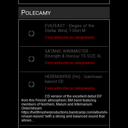
P
OLECAMY
EVILFEAST - Elegies of the
Stellar Wind, T-Shirt M
Ceny widoczne po zalogowaniu
SATANIC WARMASTER -
Strength & Honour TS SIZE XL
Ceny widoczne po zalogowaniu
HEDENSKFRID (Fin) - Is​​​ä​​​nmaan
kasvot CD
Ceny widoczne po zalogowaniu
CD version of the excellent debut EP
from this Finnish atmospheric BM band featuring
members of Norrhem, Malum and Infernarium.
Order/stream:
https://hellthrasherproductions.bandcamp.com/album/is-
nmaan-kasvot "with a strong and balanced sound that
allows…