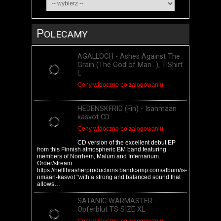
P
OLECAMY
AGALLOCH - Ashes Against The
Grain (The God of Man...), T-Shirt
L
Ceny widoczne po zalogowaniu
HEDENSKFRID (Fin) - Is​​​ä​​​nmaan
kasvot CD
Ceny widoczne po zalogowaniu
CD version of the excellent debut EP
from this Finnish atmospheric BM band featuring
members of Norrhem, Malum and Infernarium.
Order/stream:
https://hellthrasherproductions.bandcamp.com/album/is-
nmaan-kasvot "with a strong and balanced sound that
allows…
SATANIC WARMASTER -
Opferblut TS SIZE XL
Ceny widoczne po zalogowaniu