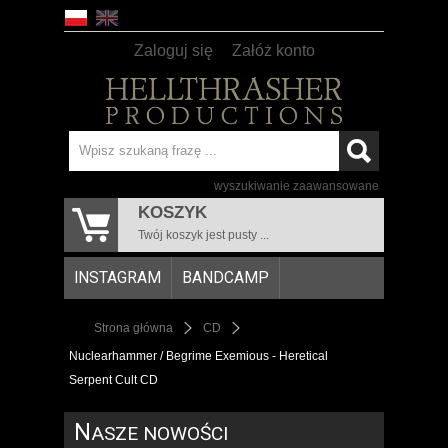
Zaloguj się
Załóż konto
wyszukiwanie zaawansowane
KOSZYK
Twój koszyk jest pusty ...
INSTAGRAM
BANDCAMP
Strona główna
CD
Nuclearhammer / Begrime Exemious - Heretical
Serpent Cult CD
N
ASZE NOWOŚCI