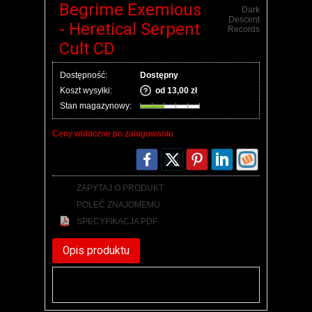
Begrime Exemious
Dark
Descent
- Heretical Serpent
Records
Cult CD
Dostępność:
Dostępny
Koszt wysyłki:
od 13,00 zł
Stan magazynowy:
Ceny widoczne po zalogowaniu
ZAPYTAJ O PRODUKT
POLEĆ ZNAJOMEMU
SPECYFIKACJA PDF
Opis produktu